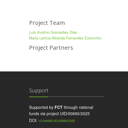
Project Team
Luis Avelino Guimarães Dias
Maria Letícia Miranda Fernandes Estevinho
Project Partners
Support
Supported by
FCT
through national
funds via project UID/00690/2025
DOI:
10.54499/UID/00690/2025