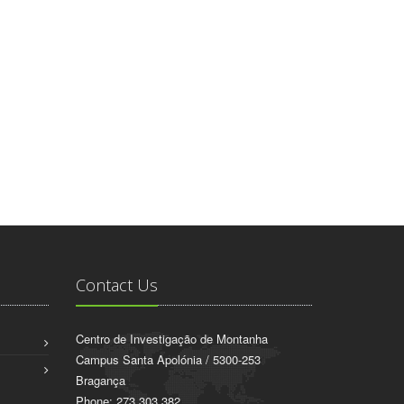
Contact Us
Centro de Investigação de Montanha
Campus Santa Apolónia / 5300-253
Bragança
Phone: 273 303 382