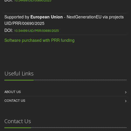
10.54499/UID/00690/2025
Supported by
European Union
- NextGenerationEU via projects
UID/PRR/00690/2025
DOI:
10.54499/UID/PRR/00690/2025
Software purchased with PRR funding
Useful Links
ABOUT US
CONTACT US
Contact Us