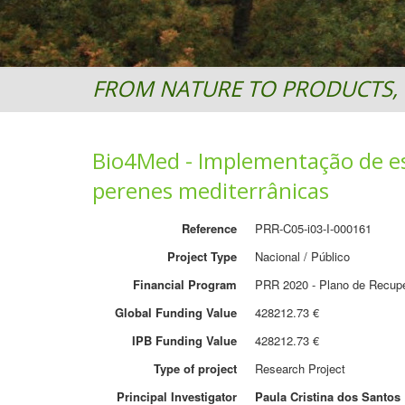
FROM NATURE TO PRODUCTS, 
Bio4Med - Implementação de es
perenes mediterrânicas
Reference
PRR-C05-i03-I-000161
Project Type
Nacional / Público
Financial Program
PRR 2020 - Plano de Recupe
Global Funding Value
428212.73 €
IPB Funding Value
428212.73 €
Type of project
Research Project
Principal Investigator
Paula Cristina dos Santos 