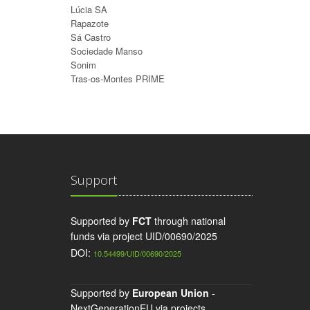
Lúcia SA
Rapazote
Sá Castro
Sociedade Manso
Sonim
Tras-os-Montes PRIME
Support
Supported by
FCT
through national
funds via project UID/00690/2025
DOI:
10.54499/UID/00690/2025
Supported by
European Union
-
NextGenerationEU via projects