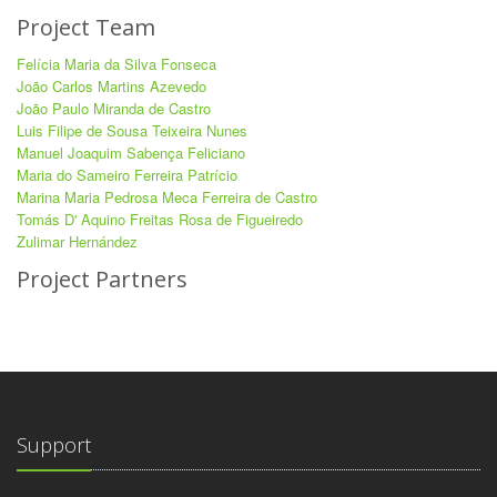
Project Team
Felícia Maria da Silva Fonseca
João Carlos Martins Azevedo
João Paulo Miranda de Castro
Luis Filipe de Sousa Teixeira Nunes
Manuel Joaquim Sabença Feliciano
Maria do Sameiro Ferreira Patrício
Marina Maria Pedrosa Meca Ferreira de Castro
Tomás D' Aquino Freitas Rosa de Figueiredo
Zulimar Hernández
Project Partners
Support