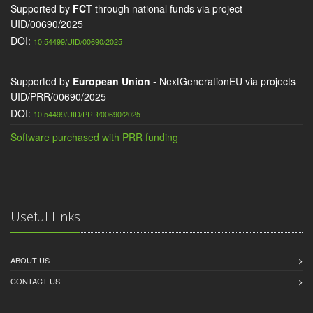
Supported by
FCT
through national funds via project
UID/00690/2025
DOI:
10.54499/UID/00690/2025
Supported by
European Union
- NextGenerationEU via projects
UID/PRR/00690/2025
DOI:
10.54499/UID/PRR/00690/2025
Software purchased with PRR funding
Useful Links
ABOUT US
CONTACT US